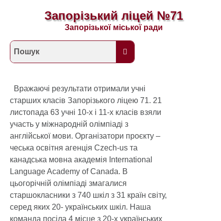
Запорізький ліцей №71
Запорізької міської ради
Вражаючі результати отримали учні
старших класів Запорізького ліцею 71. 21
листопада 63 учні 10-х і 11-х класів взяли
участь у міжнародній олімпіаді з
англійської мови. Організатори проєкту –
чеська освітня агенція Czech-us та
канадська мовна академія International
Language Academy of Canada. В
цьогорічній олімпіаді змагалися
старшокласники з 740 шкіл з 31 країн світу,
серед яких 20- українських шкіл. Наша
команда посіла 4 місце з 20-х українських