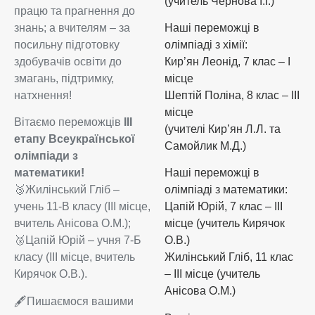
(учитель Чернова І.І.)
працю та прагнення до
знань; а вчителям – за
Наші переможці в
посильну підготовку
олімпіаді з хімії:
здобувачів освіти до
Кир’ян Леонід, 7 клас – I
змагань, підтримку,
місце
натхнення!
Шептій Поліна, 8 клас – III
місце
Вітаємо переможців
ІІІ
(учителі Кир’ян Л.Л. та
етапу Всеукраїнської
Самойлик М.Д.)
олімпіади з
математики!
Наші переможці в
🥉Жилінський Гліб –
олімпіаді з математики:
учень 11-В класу (ІІІ місце,
Цапій Юрій, 7 клас – III
вчитель Анісова О.М.);
місце (учитель Кирячок
🥉Цапій Юрій – учня 7-Б
О.В.)
класу (ІІІ місце, вчитель
Жилінський Гліб, 11 клас
Кирячок О.В.).
– III місце (учитель
Анісова О.М.)
🖋Пишаємося вашими