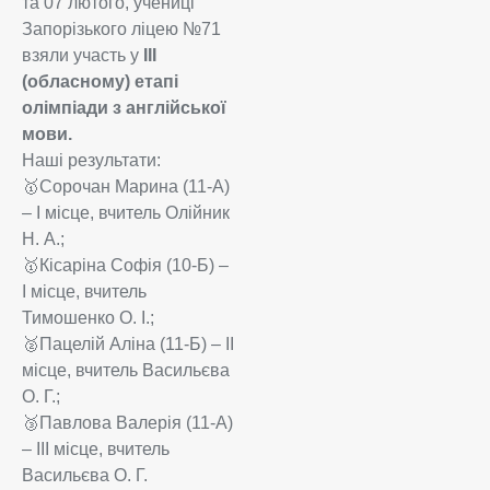
та 07 лютого, учениці
Запорізького ліцею №71
взяли участь у
ІІІ
(обласному) етапі
олімпіади з англійської
мови.
Наші результати:
🥇Сорочан Марина (11-А)
– І місце, вчитель Олійник
Н. А.;
🥇Кісаріна Софія (10-Б) –
І місце, вчитель
Тимошенко О. І.;
🥈Пацелій Аліна (11-Б) – ІІ
місце, вчитель Васильєва
О. Г.;
🥉Павлова Валерія (11-А)
– ІІІ місце, вчитель
Васильєва О. Г.