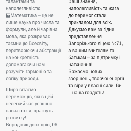
талантами та
Ваші знання,
наполегливістю.
наполегливість та жага
🧮Математика – це не
до перемог стали
лише наука про числа та
прикладом для всіх.
формули, але й чарівна
Дякуємо вам за гідне
мова, яка розкриває
представлення
таємницю Всесвіту,
Запорізького ліцею №71,
перетворюючи абстракції
а вашим вчителям та
на конкретність і
батькам – за підтримку і
допомагаючи нам
натхнення!
розуміти гармонію та
Бажаємо нових
логіку природи.
звершень, творчої енергії
та віри у власні сили! Ви
Щиро вітаємо
– наша гордість!
переможців, які в цей
нелегкий час успішно
навчаються, прагнуть
розвитку!
Впродовж двох днів, 06