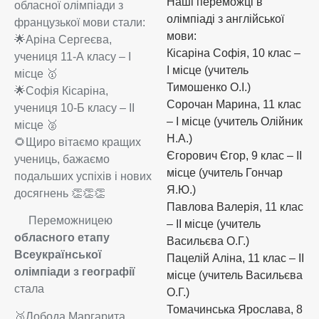
Наші переможці в
обласної олімпіади з
олімпіаді з англійської
французької мови стали:
мови:
🌟Аріна Сергеєва,
Кісаріна Софія, 10 клас –
учениця 11-А класу – І
I місце (учитель
місце 🥇
Тимошенко О.І.)
🌟Софія Кісаріна,
Сорочан Марина, 11 клас
учениця 10-Б класу – ІІ
– I місце (учитель Олійник
місце 🥈
Н.А.)
🌻Щиро вітаємо кращих
Єгорович Єгор, 9 клас – II
учениць, бажаємо
місце (учитель Гончар
подальших успіхів і нових
Я.Ю.)
досягнень 👏👏👏
Павлова Валерія, 11 клас
Переможницею
– II місце (учитель
обласного етапу
Васильєва О.Г.)
Всеукраїнської
Пацелій Аліна, 11 клас – II
олімпіади з географії
місце (учитель Васильєва
стала
О.Г.)
Томачинська Ярослава, 8
🥉Лобода Маргарита,