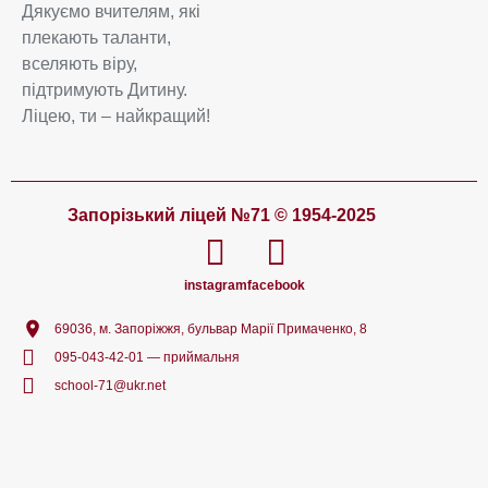
Дякуємо вчителям, які
плекають таланти,
вселяють віру,
підтримують Дитину.
Ліцею, ти – найкращий!
Запорізький ліцей №71 © 1954-2025
instagram
facebook
69036, м. Запоріжжя, бульвар Марії Примаченко, 8
095-043-42-01 — приймальня
school-71@ukr.net