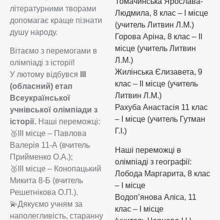
Томачинська Ярослава-
літературними творами
Людмила, 8 клас – I місце
допомагає краще пізнати
(учитель Литвин Л.М.)
душу народу.
Горова Аріна, 8 клас – II
місце (учитель Литвин
Вітаємо з перемогами в
Л.М.)
олімпіаді з історії!
Жилінська Єлизавета, 9
У лютому відбувся
ІІІ
клас – II місце (учитель
(обласний) етап
Литвин Л.М.)
Всеукраїнської
Рахуба Анастасія 11 клас
учнівської олімпіади з
– I місце (учитель Гутман
історії.
Наші переможці:
Г.І.)
🥉ІІІ місце – Павлова
Валерія 11-А (вчитель
Наші переможці в
Прийменко О.А.);
олімпіаді з географії:
🥉ІІІ місце – Конопацький
Лобода Маргарита, 8 клас
Микита 8-Б (вчитель
– I місце
Решетнікова О.П.).
Водоп’янова Аліса, 11
💫Дякуємо учням за
клас – I місце
наполегливість, старанну