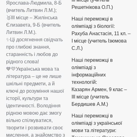
Ярослава-Людмила, 8-Б
Решетнікова О.П.)
(вчитель Литвин Л.М.);
🥉ІІІ місце – Жилінська
Наші переможці в
Єлизавета, 9-Б (вчитель
олімпіаді з біології:
Литвин Л.М.).
Рахуба Анастасія, 11 кл. –
✨️Ці досягнення свідчать
І місце (учитель Ізюмова
про глибокі знання,
С.Л.)
старанність і любов до
Наші переможці в
рідного слова!
олімпіаді з
💙💛Українська мова та
інформаційних
література – це не лише
технологій:
шкільні предмети, а й
Казарян Армен, 9 клас –
ключі до розуміння нашої
III місце (учитель
історії, культури та
Бердишев А.М.)
ідентичності. Володіння
рідною мовою дає змогу
Наші переможці в
вільно спілкуватися,
олімпіаді з української
творити і розвивати своє
мови та літератури:
мислення, а знайомство з