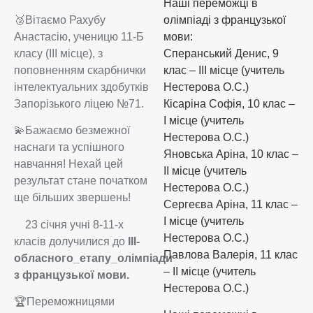
Наші переможці в
🥉Вітаємо Рахубу
олімпіаді з французької
Анастасію, ученицю 11-Б
мови:
класу (ІІІ місце), з
Сперанський Денис, 9
поповненням скарбнички
клас – ІІІ місце (учитель
інтелектуальних здобутків
Нестерова О.С.)
Запорізького ліцею №71.
Кісаріна Софія, 10 клас –
І місце (учитель
💫Бажаємо безмежної
Нестерова О.С.)
наснаги та успішного
Яновська Аріна, 10 клас –
навчання! Нехай цей
ІІ місце (учитель
результат стане початком
Нестерова О.С.)
ще більших звершень!
Сергеєва Аріна, 11 клас –
І місце (учитель
23 січня учні 8-11-х
Нестерова О.С.)
класів долучилися до
ІІІ-
Павлова Валерія, 11 клас
обласного_етапу_олімпіади
– ІІ місце (учитель
з французької мови.
Нестерова О.С.)
🏆Переможницями