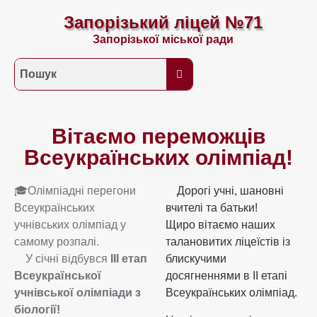
Запорізький ліцей №71
Запорізької міської ради
Вітаємо переможців
Всеукраїнських олімпіад!
🎓Олімпіадні перегони
Дорогі учні, шановні
Всеукраїнських
вчителі та батьки!
учнівських олімпіад у
Щиро вітаємо наших
самому розпалі.
талановитих ліцеїстів із
У січні відбувся
ІІІ етап
блискучими
Всеукраїнської
досягненнями в II етапі
учнівської олімпіади з
Всеукраїнських олімпіад.
біології!