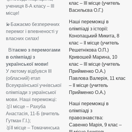
клас – III місце (учитель
учениця 8-А класу – ІІІ
Васильєва О.Г.)
місце!
Наші переможці в
💫Бажаємо безперечних
олімпіаді з історії:
перемог і впевненості у
Конопацький Микита, 8
власних силах!
клас – ІІ місце (учитель
Ві
таємо з перемогами
Решетнікова О.П.)
в олімпіаді з
Кривошей Марина, 10
української мови!
клас – ІІІ місце (учитель
У лютому відбувся ІІІ
Прийменко О.А.)
(обласний) етап
Павлова Валерія, 11 клас
Всеукраїнської учнівської
– ІІ місце (учитель
олімпіади з української
Прийменко О.А.)
мови. Наші переможці:
Наші переможці в
🥇І місце – Рахуба
олімпіаді з
Анастасія, 11-Б (вчитель
правознавства:
Гутман Г.І.);
Савенко Марія, 9 клас –
🥈ІІ місце – Томачинська
ІІІ місце (учитель