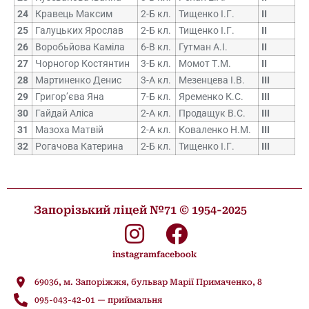
24
Кравець Максим
2-Б кл.
Тищенко І.Г.
ІІ
25
Галуцьких Ярослав
2-Б кл.
Тищенко І.Г.
ІІ
26
Воробьйова Каміла
6-В кл.
Гутман А.І.
ІІ
27
Чорногор Костянтин
3-Б кл.
Момот Т.М.
ІІ
28
Мартиненко Денис
3-А кл.
Мезенцева І.В.
ІІІ
29
Григор’єва Яна
7-Б кл.
Яременко К.С.
ІІІ
30
Гайдай Аліса
2-А кл.
Продащук В.С.
ІІІ
31
Мазоха Матвій
2-А кл.
Коваленко Н.М.
ІІІ
32
Рогачова Катерина
2-Б кл.
Тищенко І.Г.
ІІІ
Запорізький ліцей №71 © 1954-2025
instagram
facebook
69036, м. Запоріжжя, бульвар Марії Примаченко, 8
095-043-42-01 — приймальня