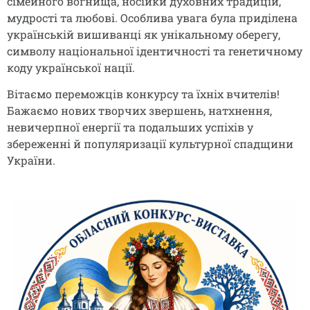
сімейного вогнища, носійки духовних традицій,
мудрості та любові. Особлива увага була приділена
українській вишиванці як унікальному оберегу,
символу національної ідентичності та генетичному
коду української нації.
Вітаємо переможців конкурсу та їхніх вчителів!
Бажаємо нових творчих звершень, натхнення,
невичерпної енергії та подальших успіхів у
збереженні й популяризації культурної спадщини
України.