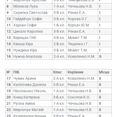
7
Мирончук Ярослав
3-В кл.
Тимофєєва В.В.
І
8
Мілюков Лука
1-А кл.
Чечньова Н.В.
І
9
Скрипка Святослав
3-В кл.
Ренан Е.А.
І
10
Гайдейчук Софія
3-Б кл.
Корєва О.Г.
І
11
Хархан Софія
1-Б кл.
Куркач Ю.М.
І
12
Цикало Кароліна
3-В кл.
Ренан Е.А.
І
13
Верещак Гліб
3-Б кл.
Момот Т.М.
І
14
Кваша Кіра
2-Б кл.
Тищенко І.Г.
І
15
Нуждина Кіра
3-Б кл.
Момот Т.М.
І
16
Нужна Anastasia
2-А кл.
Коваленко Н.М.
ІІ
№
ПІБ
Клас
Керівник
Місце
17
Чумак Арина
2-А кл.
Коваленко Н.М.
ІІ
18
Калінічева Даніела
3-В кл.
Ренан Е.А.
ІІ
19
Ніколаєнко Ніколь
1-А кл.
Чечньова Н.В.
ІІ
20
Книш Катерина
3-Б кл.
Соколов К.О.
ІІ
21
Русіна Аміна
1-А кл.
Чечньова Н.В.
ІІ
22
Мирончук Матвій
1-А кл.
Чечньова Н.В.
ІІ
23
Кузеванова Іванна
3-В кл.
Ренан Е.А.
ІІ