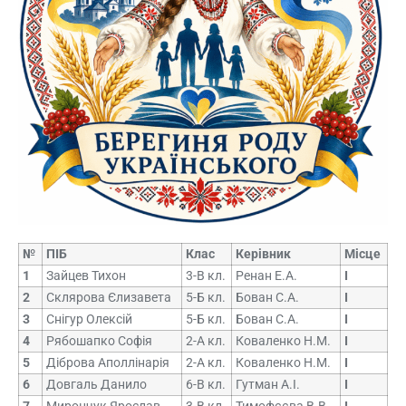
№
ПІБ
Клас
Керівник
Місце
1
Зайцев Тихон
3-В кл.
Ренан Е.А.
І
2
Склярова Єлизавета
5-Б кл.
Бован С.А.
І
3
Снігур Олексій
5-Б кл.
Бован С.А.
І
4
Рябошапко Софія
2-А кл.
Коваленко Н.М.
І
5
Діброва Аполлінарія
2-А кл.
Коваленко Н.М.
І
6
Довгаль Данило
6-В кл.
Гутман А.І.
І